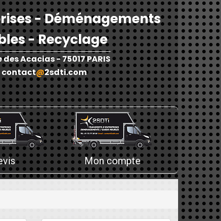
eprises - Déménagements
les - Recyclage
e des Acacias - 75017 PARIS
-
contact
@
2sdti.com
La collecte et le tri des déchets
pondre
papiers est une étape très importante
2SDTI a
dans la gestion des déchets. Cette
ls de
étape permet de diriger les déchets
outes
vers les centres de traitement
 une
evis
Mon compte
adéquats. La collecte et le tri.
er.
En savoir plus